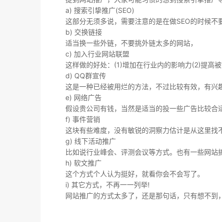
a) 搜索引挚推广(SEO)
这部分无须多说，需要注意的是在做SEO的时候不
b) 交换链接
适当换一些外链，不要挑外链太多的网站，
c) 加入行业网站联盟
这样做的好处：(1)增加在行业内的影响力(2)提高
d) QQ群宣传
这是一种已经被用烂的方法，不过比较有效，有兴
e) 网络广告
假设贵公司有钱，当然是适当的投一些广告比较合
f) 事件营销
这块有些难度，没有敏锐的洞察力估计是从这里找不
g) 线下活动推广
比如说行业峰会、评测会议等方式。也有一些网站搞
h) 软文推广
这个方式个人认为挺好，就看你会不会写了。
i) 其它方式，不再一一列举!
网站推广的方式太多了，还是那句话，只有想不到，