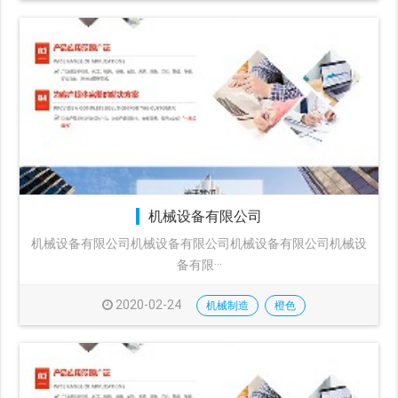
机械设备有限公司
机械设备有限公司机械设备有限公司机械设备有限公司机械设
备有限···
2020-02-24
机械制造
橙色